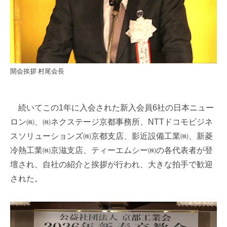
開会挨拶 村尾会長
続いてこの1年に入会された新入会員6社の日本ニュー
ロン㈱、㈱ネクステージ京都事務所、NTTドコモビジネ
スソリューションズ㈱京都支店、影近設備工業㈱、新菱
冷熱工業㈱京滋支店、ティーエムシー㈱の各代表者が登
壇され、自社の紹介と挨拶が行われ、大きな拍手で歓迎
された。