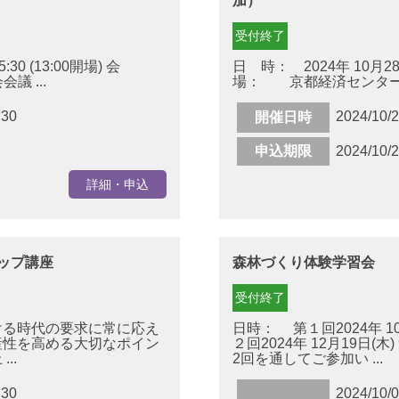
加）
受付終了
:30 (13:00開場) 会
日 時： 2024年 10月28日(
 ...
場： 京都経済センター 6
:30
2024/10/
開催日時
申込期限
2024/10/
詳細・申込
ップ講座
森林づくり体験学習会
受付終了
ける時代の要求に常に応え
日時： 第１回2024年 10月7
産性を高める大切なポイン
２回2024年 12月19日(木)
..
2回を通してご参加い ...
:30
2024/10/