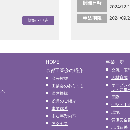
開催日時
2024/12/
申込期限
2024/09/
詳細・申込
HOME
事業一覧
交流・広
京都工業会の紹介
人材育成
会長挨拶
オープン
工業会のあらまし
ン・産学
番地
運営機構
国際
役員のご紹介
中堅・中
事業体系
環境
主な事業内容
労働安全
アクセス
地域連携