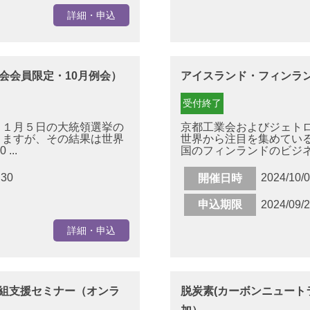
詳細・申込
会会員限定・10月例会）
アイスランド・フィンラ
受付終了
１月５日の大統領選挙の
京都工業会およびジェト
りますが、その結果は世界
世界から注目を集めてい
..
国のフィンランドのビジネス
:30
2024/10/
開催日時
申込期限
2024/09/
詳細・申込
取組支援セミナー（オンラ
脱炭素(カーボンニュート