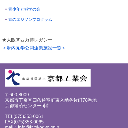
青少年と科学の会
京のエジソンプログラム
★大阪関西万博レガシー
＜府内見学公開企業施設一覧＞
〒600-8009
京都市下京区四条通室町東入函谷鉾町78番地
京都経済センター6階
TEL(075)353-0061
FAX(075)353-0065
mail：info@kyokogyo.or.jp