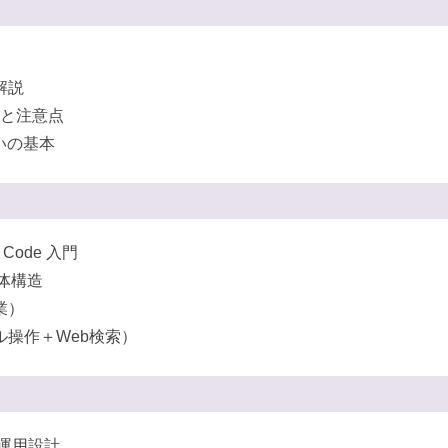
解説
値と注意点
いの基本
 Code 入門
全体構造
業）
操作＋Web検索）
運用設計