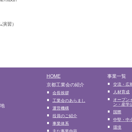
ム演習）
HOME
事業一覧
交流・広
京都工業会の紹介
人材育成
会長挨拶
オープン
工業会のあらまし
ン・産学
番地
運営機構
国際
役員のご紹介
中堅・中
事業体系
環境
主な事業内容