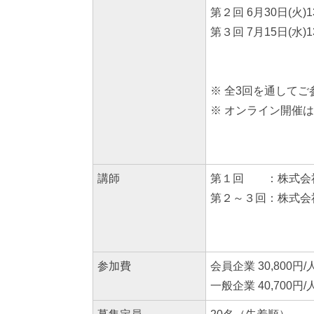
第２回
6月30日(火)13
第３回
7月15日(水)13
600-80
※ 全3回を通して
※ オンライン開催
講師
第１回 ：株式会社Hi
第２～３回：株式会社
参加費
会員企業
30,800
一般企業
40,700