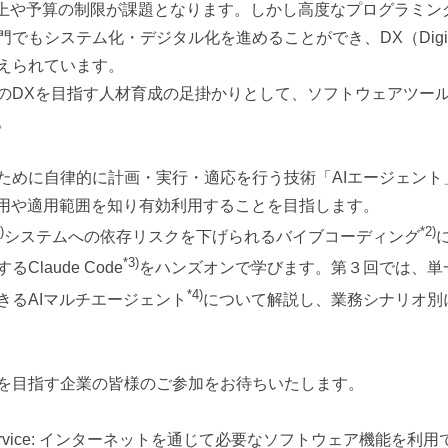
向上や予算の制限が課題となります。しかし高度なプログラミン
もシステム化・デジタル化を進めることができ、DX（Digital T
えられています。
のDXを目指す人材育成の足掛かりとして、ソフトウェアツー
。
ために自律的に計画・実行・適応を行う技術「AIエージェント
活用や適用範囲を知り有効利用することを目指します。
)
*2)
システムへの依存リスクを下げられるバイブコーディング
*3)
laude Code
をハンズオンで学びます。第３回では、単
*4)
きるAIマルチエージェント
について解説し、業務シナリオ別
を目指す企業の皆様のご参加をお待ちいたします。
as a Service: インターネットを通じて必要なソフトウェア機能