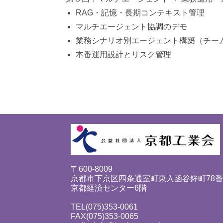
RAG・記憶・長期コンテキスト管理
マルチエージェント協調のデモ
業務シナリオ別エージェント構築（チー
本番運用設計とリスク管理
〒600-8009
京都市下京区四条通室町東入函谷鉾町78
京都経済センター6階
TEL(075)353-0061
FAX(075)353-0065