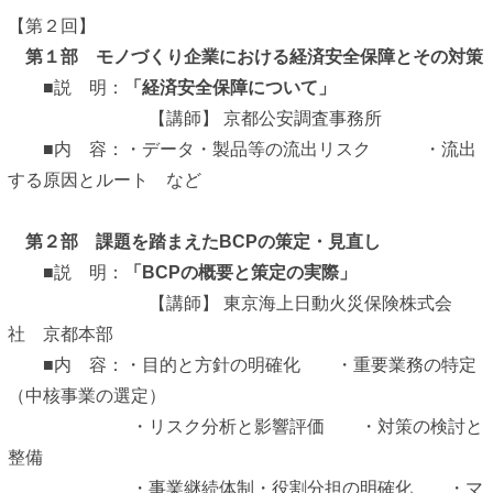
【第２回】
第１部 モノづくり企業における経済安全保障とその対策
■説 明：
「経済安全保障について」
【講師】 京都公安調査事務所
■内 容：・データ・製品等の流出リスク ・流出
する原因とルート など
第２部 課題を踏まえたBCPの策定・見直し
■説 明：
「BCPの概要と策定の実際」
【講師】 東京海上日動火災保険株式会
社 京都本部
■内 容：・目的と方針の明確化 ・重要業務の特定
（中核事業の選定）
・リスク分析と影響評価 ・対策の検討と
整備
・事業継続体制・役割分担の明確化 ・マ