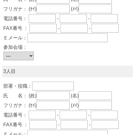
フリガナ：
(ｾｲ)
(ﾒｲ)
電話番号：
-
-
FAX番号 ：
-
-
Ｅメール：
参加会場：
3人目
部署・役職：
氏 名：
(姓)
(名)
フリガナ：
(ｾｲ)
(ﾒｲ)
電話番号：
-
-
FAX番号 ：
-
-
Ｅメール：