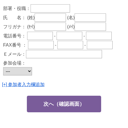
部署・役職：
氏 名：
(姓)
(名)
フリガナ：
(ｾｲ)
(ﾒｲ)
電話番号：
-
-
FAX番号 ：
-
-
Ｅメール：
参加会場：
[+] 参加者入力欄追加