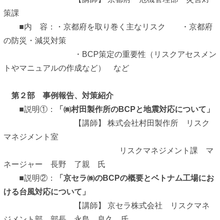
策課
■内 容：・京都府を取り巻く主なリスク ・京都府
の防災・減災対策
・BCP策定の重要性（リスクアセスメン
トやマニュアルの作成など） など
第２部 事例報告、対策紹介
■説明①：
「㈱村田製作所のBCPと地震対応について」
【講師】 株式会社村田製作所 リスク
マネジメント室
リスクマネジメント課 マ
ネージャー 長野 了親 氏
■説明②：
「京セラ㈱のBCPの概要とベトナム工場にお
ける台風対応について」
【講師】 京セラ株式会社 リスクマネ
ジメント部 部長 永島 良久 氏