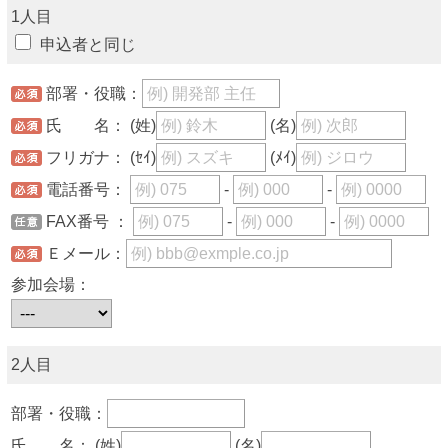
1人目
申込者と同じ
部署・役職：
氏 名：
(姓)
(名)
フリガナ：
(ｾｲ)
(ﾒｲ)
電話番号：
-
-
FAX番号 ：
-
-
Ｅメール：
参加会場：
2人目
部署・役職：
氏 名：
(姓)
(名)