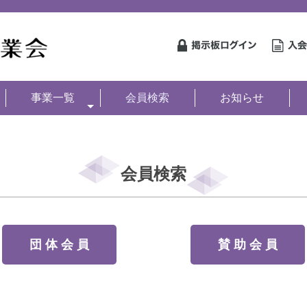
事業一覧
会員検索
お知らせ
会員検索
団 体 会 員
賛 助 会 員