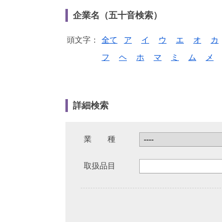
企業名（五十音検索）
頭文字：
全て
ア
イ
ウ
エ
オ
カ
フ
ヘ
ホ
マ
ミ
ム
メ
詳細検索
業 種
取扱品目