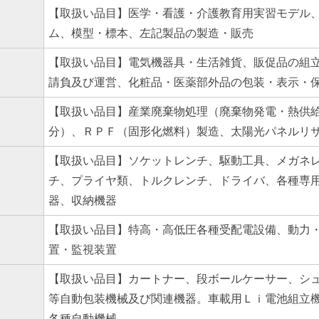
【取扱い品目】医学・看護・介護教育用実習モデル
ム、模型・標本、左記製品の製造・販売
【取扱い品目】電気機器具・生活雑貨、販促品の組
請負及び運営、化粧品・医薬部外品の包装・表示・保
【取扱い品目】産業廃棄物処理（廃棄物発電・熱供
分）、ＲＰＦ（固形化燃料）製造、太陽光パネルリ
【取扱い品目】ソケットレンチ、駆動工具、メガネ
チ、プライヤ類、トルクレンチ、ドライバ、各種専
器、収納機器
【取扱い品目】特高・高低圧各種受配電設備、動力
置・監視装置
【取扱い品目】カートナー、段ボールケーサー、シ
等自動包装機械及び関連機器。車載用Ｌｉ電池組立
各種自動機械。