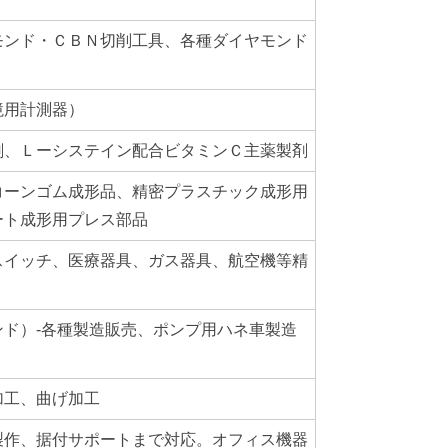
モンド・ＣＢＮ切削工具、各種ダイヤモンド
境用計測器）
剤、Ｌーシステイン配合ビタミンＣ主薬製剤
コーンゴム成形品、精密プラスチック成形用
ート成形用プレス部品
スイッチ、医療器具、ガス器具、航空機等精
ド）-各種製造販売、ポンプ用ハネ車製造
加工、曲げ加工
製作、据付サポートまで対応。オフィス機器