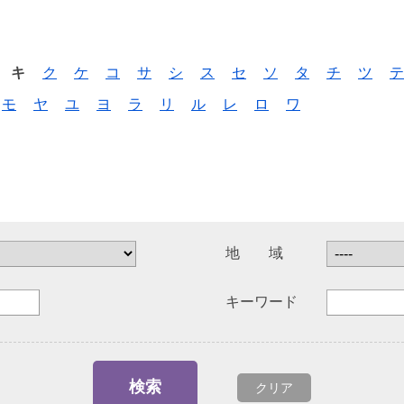
キ
ク
ケ
コ
サ
シ
ス
セ
ソ
タ
チ
ツ
テ
モ
ヤ
ユ
ヨ
ラ
リ
ル
レ
ロ
ワ
地 域
キーワード