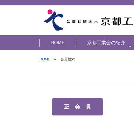
HOME
京都工業会の紹介
HOME
» 会員検索
正 会 員