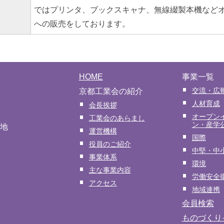
ではプリンタ、ブックスキャナ、無線綴製本機など
への販売をしております。
HOME
事業一覧
交流・広
京都工業会の紹介
人材育成
会長挨拶
オープン
工業会のあらまし
ン・産学
番地
運営機構
国際
役員のご紹介
中堅・中
事業体系
環境
主な事業内容
労働安全
アクセス
地域連携
会員検索
ものづくり