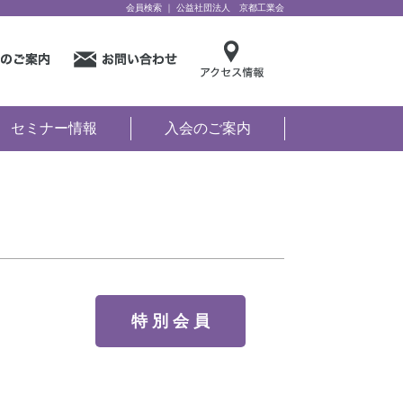
会員検索 ｜ 公益社団法人 京都工業会
セミナー情報
入会のご案内
特 別 会 員