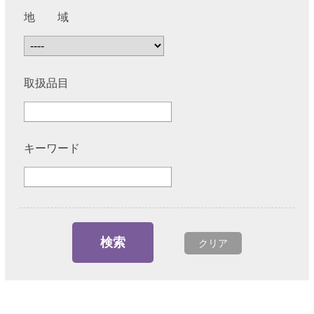
地 域
取扱品目
キーワード