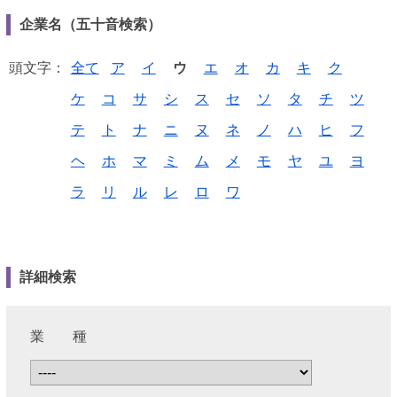
企業名（五十音検索）
頭文字：
全て
ア
イ
ウ
エ
オ
カ
キ
ク
ケ
コ
サ
シ
ス
セ
ソ
タ
チ
ツ
テ
ト
ナ
ニ
ヌ
ネ
ノ
ハ
ヒ
フ
ヘ
ホ
マ
ミ
ム
メ
モ
ヤ
ユ
ヨ
ラ
リ
ル
レ
ロ
ワ
詳細検索
業 種