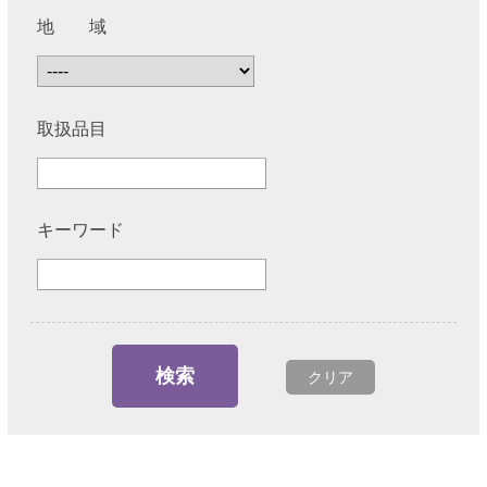
地 域
取扱品目
キーワード